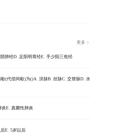
阴肺经D. 足阳明胃经E. 手少阳三焦经
歇)为()A. 洪脉B. 丝脉C. 交替脉D. 水
肺炎E. 真菌性肺炎
后E. 5岁以后