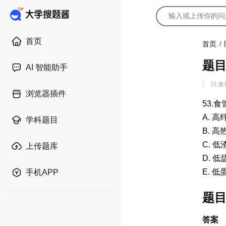
首页
首页
/
题
AI 智能助手
53.
浏览器插件
53.
A. 
学科题目
B. 
C. 
上传题库
D. 
E. 
手机APP
题
答案