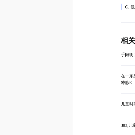
C. 
相
手阳明大
在一系列
冲脉E.
儿童时期
383,