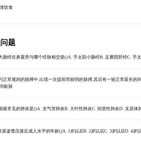
低渣饮食
关问题
肠经在鼻翼旁与哪个经脉相交接()A. 手太阳小肠经B. 足厥阴肝经C. 手太
正常规则的脉搏中,出现一次提前而较弱的脉搏,其后有一较正常延长的间歇(代偿间
 间歇脉
最常见的肺炎是()A. 支气管肺炎B. 大叶性肺炎C. 间质性肺炎D. 支原体
儿童尿渗透压接近成人水平的年龄()A. 1岁以后B. 2岁以后C. 3岁以后D. 4岁以