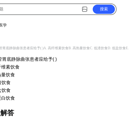
搜索
医学
目
食管胃底静脉曲张患者应给予( )A. 高纤维素饮食B. 高热量饮食C. 低渣饮食D. 低盐饮食E
食管胃底静脉曲张患者应给予( )
高纤维素饮食
高热量饮食
低渣饮食
低盐饮食
低蛋白饮食
目解答