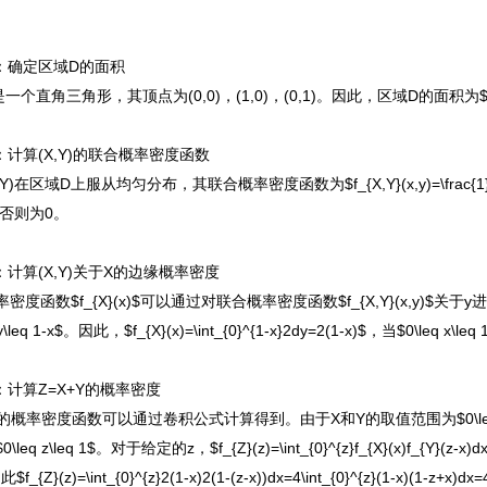
1：确定区域D的面积
个直角三角形，其顶点为(0,0)，(1,0)，(0,1)。因此，区域D的面积为$S=\frac{1}
：计算(X,Y)的联合概率密度函数
Y)在区域D上服从均匀分布，其联合概率密度函数为$f_{X,Y}(x,y)=\frac{1}{S}=\fra
，否则为0。
：计算(X,Y)关于X的边缘概率密度
密度函数$f_{X}(x)$可以通过对联合概率密度函数$f_{X,Y}(x,y)
 y\leq 1-x$。因此，$f_{X}(x)=\int_{0}^{1-x}2dy=2(1-x)$，当$0\leq x
：计算Z=X+Y的概率密度
Y的概率密度函数可以通过卷积公式计算得到。由于X和Y的取值范围为$0\leq x\leq
leq z\leq 1$。对于给定的z，$f_{Z}(z)=\int_{0}^{z}f_{X}(x)f_{Y}(z-x)d
f_{Z}(z)=\int_{0}^{z}2(1-x)2(1-(z-x))dx=4\int_{0}^{z}(1-x)(1-z+x)dx=4