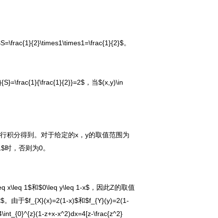
{2}\times1\times1=\frac{1}{2}$。
c{1}{\frac{1}{2}}=2$，当$(x,y)\in
$关于y进行积分得到。对于给定的x，y的取值范围为
\leq 1$时，否则为0。
 1$和$0\leq y\leq 1-x$，因此Z的取值
x$。由于$f_{X}(x)=2(1-x)$和$f_{Y}(y)=2(1-
\int_{0}^{z}(1-z+x-x^2)dx=4[z-\frac{z^2}