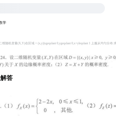
数学
目
量(X,Y)在区域 = (x,y)|xgeqslant 0,ygeqslant 0,x+yleqslant 1 上服从均匀分布.求(1)-|||-(X,Y)关于X的边缘概率密度;(2)-|||-=x+y 的概率密
目解答