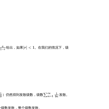
给出，如果
。在我们的情况下，级
a
1
−
r
|
r
|
<
1
）仍然得到发散级数，级数
发散。
1
9
∑
n
=
1
∞
1
9
n
个级数发散，整个级数发散。