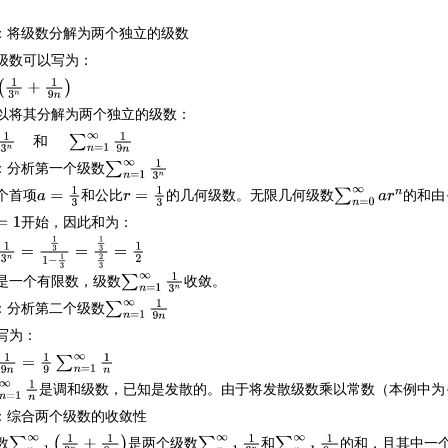
1：将级数分解为两个独立的级数
级数可以写为：
(
1
3
n
+
1
9
n
)
以将其分解为两个独立的级数：
和
1
3
n
和
∑
n
=
1
∞
1
9
n
2：分析第一个级数
∑
n
=
1
∞
1
3
n
个首项
和公比
的几何级数。无限几何级数
的和由
a
=
1
3
r
=
1
3
∑
n
=
0
∞
a
r
n
开始，因此和为：
1
1
3
n
=
1
3
1
−
1
3
=
1
3
2
3
=
1
2
是一个有限数，级数
收敛。
∑
n
=
1
∞
1
3
n
3：分析第二个级数
∑
n
=
1
∞
1
9
n
写为：
1
9
n
=
1
9
∑
n
=
1
∞
1
n
是调和级数，已知是发散的。由于将发散级数乘以常数（本例中为
=
1
∞
1
n
4：综合两个级数的收敛性
数
是两个级数
和
的和，且其中一