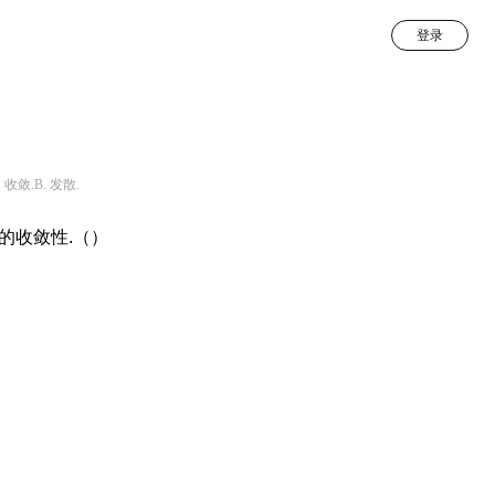
登录
A. 收敛.B. 发散.
的收敛性.（）