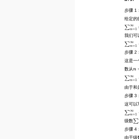
步骤 
给定的
∑
n
=
1
∞
我们可
∑
n
=
1
∞
步骤 
这是一
数从
n
=
∑
n
=
1
∞
由于和
步骤 
这可以
∑
n
=
1
∞
级数
∑
n
步骤 
由于级