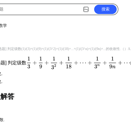
搜索
数学
目
题] 判定级数(1)/(3)+(1)/(9)+(1)/(3^2)+(1)/(18)+...+(1)/(3^n)+(1)/(9n)+...的收敛性.（）
选题] 判定级数
.
.
目解答
散.