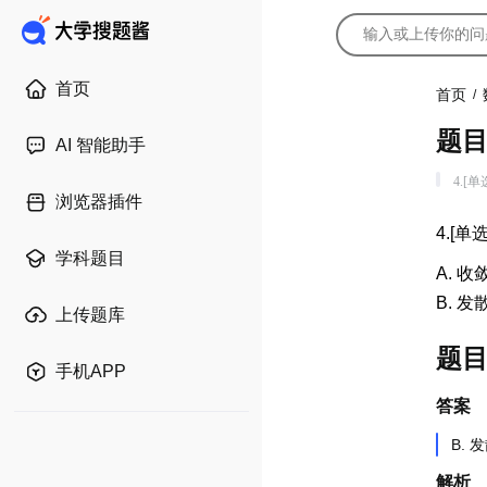
首页
首页
/
题
AI 智能助手
4.[单选
浏览器插件
4.[单
学科题目
A. 收敛
B. 发散
上传题库
题
手机APP
答案
B. 发
解析