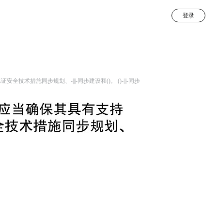
登录
术措施同步规划、-|||-同步建设和()。 ()-|||-同步