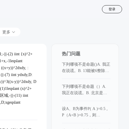
登录
更多
热门问题
|||-(2) iint {x)^2+
1+x,-1leqslant
下列哪项不是命题()A. 我正
nt ((x+y))^2dxdy, :
在说谎。B. 13能被6整除。
|-(7) iint ydxdy,D:
C. 你在吃饭吗D. 北京是中
x+y))^3((x-y))^2dxdy, D
国的首都。
下列哪项不是命题（）A.
1)1leqslant (x)^2+
我正在说谎。B. 北京是中
围区域;-|||-(11) iint
国的首都C. 你在吃饭吗D.
y,D;xgeqslant
13能被6整除。
设A、B为事件P( A )=0.5 ,
P（A+B )=0.75，则
(Boverline (A))=_______。