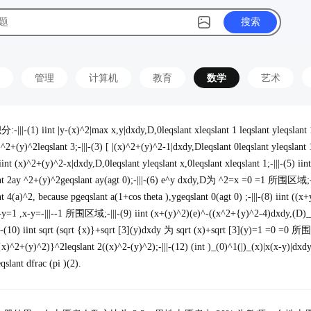
搜索
管理
计算机
教育
数学
艺术
) iint |y-(x)^2|max x,y|dxdy,D,0leqslant xleqslant 1 leqslant yleqslant 1;-
2+(y)^2leqslant 3;-|||-(3) [ |(x)^2+(y)^2-1|dxdy,Dleqslant 0leqslant yleqslant 
) iint (x)^2+(y)^2-x|dxdy,D,0leqslant yleqslant x,0leqslant xleqslant 1;-|||-(5) ii
nt 2ay ^2+(y)^2geqslant ay(agt 0);-|||-(6) e^y dxdy,D为 ^2=x =0 =1 所围区域;-||
 4(a)^2, because pgeqslant a(1+cos theta ),ygeqslant 0(agt 0) ;-|||-(8) iint ((
=1 ,x-y=-|||--1 所围区域;-|||-(9) iint (x+(y)^2)(e)^-((x^2+{y)^2-4)dxdy,(D)_(
|||-(10) iint sqrt (sqrt {x)}+sqrt [3](y)dxdy 为 sqrt (x)+sqrt [3](y)=1 =0 =0 所
x)^2+(y)^2)}^2leqslant 2((x)^2-(y)^2);-|||-(12) (int )_(0)^1(|)_(x)|x(x-y)|dxd
qslant dfrac (pi )(2).