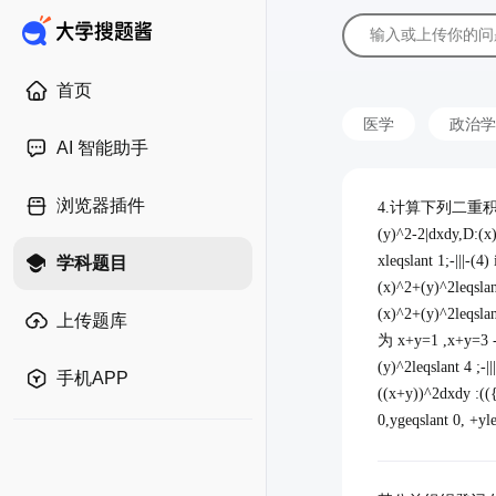
首页
医学
政治学
AI 智能助手
浏览器插件
4.计算下列二重积分:-|||-(1
(y)^2-2|dxdy,D:(x)^
xleqslant 1;-|||-(4
学科题目
(x)^2+(y)^2leqsla
(x)^2+(y)^2leqslant
上传题库
为 x+y=1 ,x+y=3 -y
(y)^2leqslant 4 ;-
手机APP
((x+y))^2dxdy :(({
0,ygeqslant 0, +yle