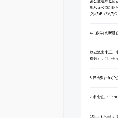
某公益组织登记在
现从该公益组织登
(2)/(5)B. (3)/(7)C.
47.[数学[判断题]】-||
物业派出小王、
棵数），问小王至少修剪3棵
8.设函数y=f(x)的定义
2.求比值。9.5:28.5 7.
(3)lim_(ntoinfty)(