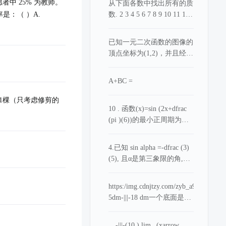
者中 25% 为教师。
从下面各数中找出所有的质
是：（ ）A.
数. 2 3 4 5 6 7 8 9 10 11 12
13 14 15 16 17 18 19 20 21
22 23 24 25 26 27 28 29 30
已知一元二次函数的图像的
31 32 33 34 35 36 37 38 39
顶点坐标为(1,2)，并且经过
40 41 42 43 44 45 46 47 48
点P(3,-4)，求：（1）函数
49 50
的解析式；（2）函数图像
A+BC =
的对称轴（3）函数单调减
的区间。
1棵（只考虑修剪的
10 . 函数(x)=sin (2x+dfrac
(pi )(6))的最小正周期为
___________ .
4.已知 sin alpha =-dfrac (3)
(5), 且α是第三象限的角,则
cos alpha = __ ,-|||-tan alpha
= __ o
https:/img.cdnjtzy.com/zyb_a9fbde2ddd
5dm-|||-18 dm一个底面是圆
形的扫地机器人，贴合着一
块地毯边缘行进一周（如
__-|||-(10 ) lim _(xarrow